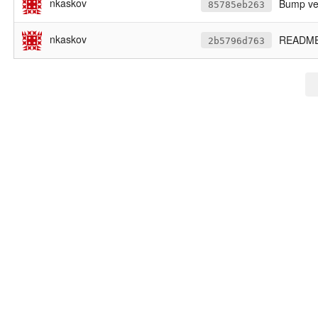
nkaskov
Bump ver
85785eb263
nkaskov
README u
2b5796d763