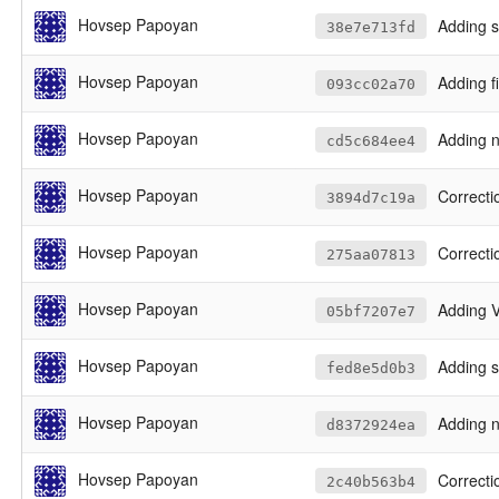
Hovsep Papoyan
Adding s
38e7e713fd
Hovsep Papoyan
Adding f
093cc02a70
Hovsep Papoyan
Adding n
cd5c684ee4
Hovsep Papoyan
Correcti
3894d7c19a
Hovsep Papoyan
Correcti
275aa07813
Hovsep Papoyan
Adding V
05bf7207e7
Hovsep Papoyan
Adding s
fed8e5d0b3
Hovsep Papoyan
Adding n
d8372924ea
Hovsep Papoyan
Correctio
2c40b563b4