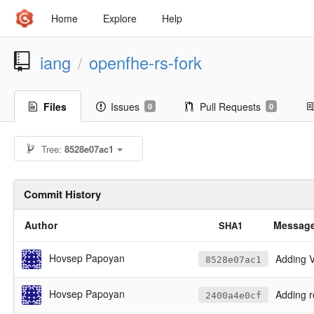
Home
Explore
Help
iang
openfhe-rs-fork
/
Files
Issues
Pull Requests
0
0
Tree:
8528e07ac1
Commit History
Author
Messag
SHA1
Hovsep Papoyan
Adding V
8528e07ac1
Hovsep Papoyan
Adding r
2400a4e0cf