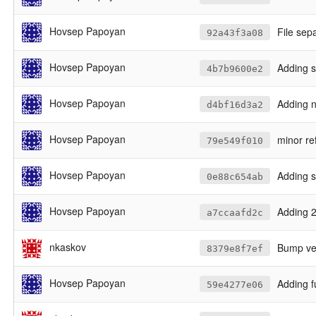
Hovsep Papoyan
File sep
92a43f3a08
Hovsep Papoyan
Adding s
4b7b9600e2
Hovsep Papoyan
Adding n
d4bf16d3a2
Hovsep Papoyan
minor re
79e549f010
Hovsep Papoyan
Adding 
0e88c654ab
Hovsep Papoyan
Adding 2
a7ccaafd2c
nkaskov
Bump vers
8379e8f7ef
Hovsep Papoyan
Adding fu
59e4277e06