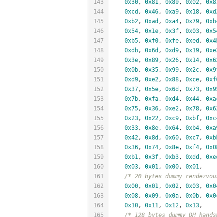
143
0x30
, 
0x81
, 
0x89
, 
0x02
, 
0x8
144
0xcd
, 
0x46
, 
0xa9
, 
0x18
, 
0xd
145
0xb2
, 
0xad
, 
0xa4
, 
0x79
, 
0xb
146
0x54
, 
0x1e
, 
0x3f
, 
0x03
, 
0x5
147
0xb5
, 
0xf0
, 
0xfe
, 
0xed
, 
0x4
148
0xdb
, 
0x6d
, 
0xd9
, 
0x19
, 
0xe
149
0x3e
, 
0x89
, 
0x26
, 
0x14
, 
0x6
150
0x0b
, 
0x35
, 
0x99
, 
0x2c
, 
0x9
151
0xd9
, 
0xe2
, 
0x88
, 
0xce
, 
0xf
152
0x37
, 
0x5e
, 
0x6d
, 
0x73
, 
0x9
153
0x7b
, 
0xfa
, 
0xd4
, 
0x44
, 
0xa
154
0x75
, 
0x36
, 
0xe2
, 
0x78
, 
0x6
155
0x23
, 
0x22
, 
0xc9
, 
0xbf
, 
0xc
156
0x33
, 
0x8e
, 
0x64
, 
0xb4
, 
0xa
157
0x42
, 
0x8d
, 
0x60
, 
0xc7
, 
0xb
158
0x36
, 
0x74
, 
0x8e
, 
0xf4
, 
0x0
159
0xb1
, 
0x3f
, 
0xb3
, 
0xdd
, 
0xe
160
0x03
, 
0x01
, 
0x00
, 
0x01
,
161
/* 20 bytes dummy rendezvou
162
0x00
, 
0x01
, 
0x02
, 
0x03
, 
0x0
163
0x08
, 
0x09
, 
0x0a
, 
0x0b
, 
0x0
164
0x10
, 
0x11
, 
0x12
, 
0x13
,
165
/* 128 bytes dummy DH hands