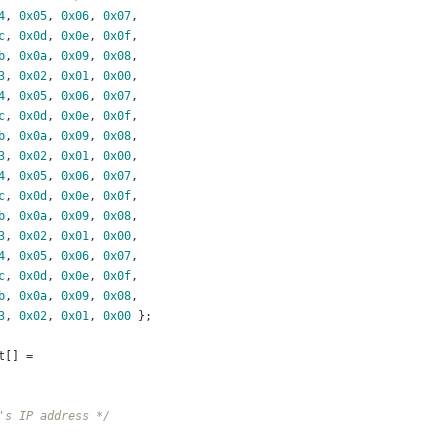
4
, 
0x05
, 
0x06
, 
0x07
,
c
, 
0x0d
, 
0x0e
, 
0x0f
,
b
, 
0x0a
, 
0x09
, 
0x08
,
3
, 
0x02
, 
0x01
, 
0x00
,
4
, 
0x05
, 
0x06
, 
0x07
,
c
, 
0x0d
, 
0x0e
, 
0x0f
,
b
, 
0x0a
, 
0x09
, 
0x08
,
3
, 
0x02
, 
0x01
, 
0x00
,
4
, 
0x05
, 
0x06
, 
0x07
,
c
, 
0x0d
, 
0x0e
, 
0x0f
,
b
, 
0x0a
, 
0x09
, 
0x08
,
3
, 
0x02
, 
0x01
, 
0x00
,
4
, 
0x05
, 
0x06
, 
0x07
,
c
, 
0x0d
, 
0x0e
, 
0x0f
,
b
, 
0x0a
, 
0x09
, 
0x08
,
3
, 
0x02
, 
0x01
, 
0x00
 };
t[] =
's IP address */