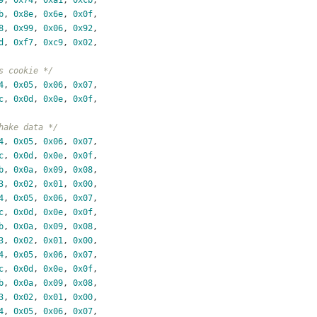
b
, 
0x8e
, 
0x6e
, 
0x0f
,
8
, 
0x99
, 
0x06
, 
0x92
,
d
, 
0xf7
, 
0xc9
, 
0x02
,
s cookie */
4
, 
0x05
, 
0x06
, 
0x07
,
c
, 
0x0d
, 
0x0e
, 
0x0f
,
hake data */
4
, 
0x05
, 
0x06
, 
0x07
,
c
, 
0x0d
, 
0x0e
, 
0x0f
,
b
, 
0x0a
, 
0x09
, 
0x08
,
3
, 
0x02
, 
0x01
, 
0x00
,
4
, 
0x05
, 
0x06
, 
0x07
,
c
, 
0x0d
, 
0x0e
, 
0x0f
,
b
, 
0x0a
, 
0x09
, 
0x08
,
3
, 
0x02
, 
0x01
, 
0x00
,
4
, 
0x05
, 
0x06
, 
0x07
,
c
, 
0x0d
, 
0x0e
, 
0x0f
,
b
, 
0x0a
, 
0x09
, 
0x08
,
3
, 
0x02
, 
0x01
, 
0x00
,
4
, 
0x05
, 
0x06
, 
0x07
,