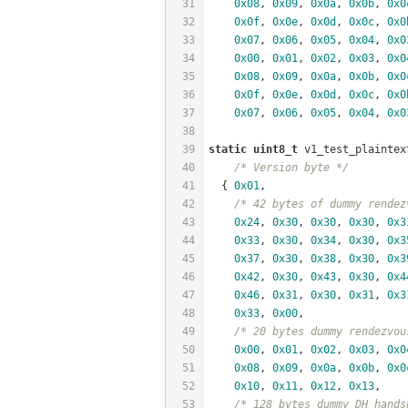
31
0x08
, 
0x09
, 
0x0a
, 
0x0b
, 
0x0
32
0x0f
, 
0x0e
, 
0x0d
, 
0x0c
, 
0x0
33
0x07
, 
0x06
, 
0x05
, 
0x04
, 
0x0
34
0x00
, 
0x01
, 
0x02
, 
0x03
, 
0x0
35
0x08
, 
0x09
, 
0x0a
, 
0x0b
, 
0x0
36
0x0f
, 
0x0e
, 
0x0d
, 
0x0c
, 
0x0
37
0x07
, 
0x06
, 
0x05
, 
0x04
, 
0x0
38
39
static
uint8_t
 v1_test_plaintex
40
/* Version byte */
41
  { 
0x01
,
42
/* 42 bytes of dummy rendez
43
0x24
, 
0x30
, 
0x30
, 
0x30
, 
0x3
44
0x33
, 
0x30
, 
0x34
, 
0x30
, 
0x3
45
0x37
, 
0x30
, 
0x38
, 
0x30
, 
0x3
46
0x42
, 
0x30
, 
0x43
, 
0x30
, 
0x4
47
0x46
, 
0x31
, 
0x30
, 
0x31
, 
0x3
48
0x33
, 
0x00
,
49
/* 20 bytes dummy rendezvou
50
0x00
, 
0x01
, 
0x02
, 
0x03
, 
0x0
51
0x08
, 
0x09
, 
0x0a
, 
0x0b
, 
0x0
52
0x10
, 
0x11
, 
0x12
, 
0x13
,
53
/* 128 bytes dummy DH hands