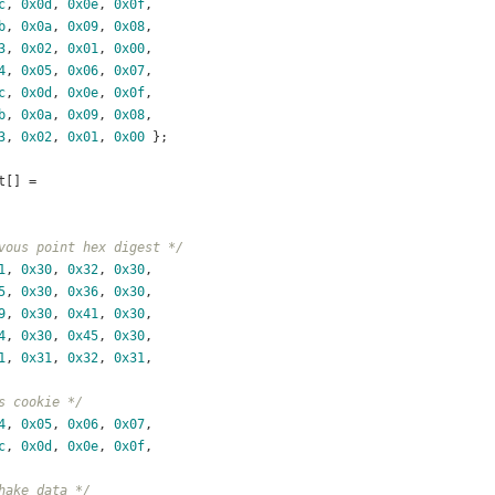
c
, 
0x0d
, 
0x0e
, 
0x0f
,
b
, 
0x0a
, 
0x09
, 
0x08
,
3
, 
0x02
, 
0x01
, 
0x00
,
4
, 
0x05
, 
0x06
, 
0x07
,
c
, 
0x0d
, 
0x0e
, 
0x0f
,
b
, 
0x0a
, 
0x09
, 
0x08
,
3
, 
0x02
, 
0x01
, 
0x00
 };
t[] =
vous point hex digest */
1
, 
0x30
, 
0x32
, 
0x30
,
5
, 
0x30
, 
0x36
, 
0x30
,
9
, 
0x30
, 
0x41
, 
0x30
,
4
, 
0x30
, 
0x45
, 
0x30
,
1
, 
0x31
, 
0x32
, 
0x31
,
s cookie */
4
, 
0x05
, 
0x06
, 
0x07
,
c
, 
0x0d
, 
0x0e
, 
0x0f
,
hake data */