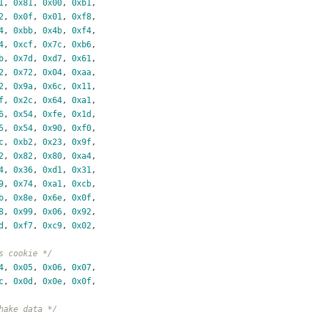
1
, 
0x81
, 
0x00
, 
0xb1
,
2
, 
0x0f
, 
0x01
, 
0xf8
,
4
, 
0xbb
, 
0x4b
, 
0xf4
,
4
, 
0xcf
, 
0x7c
, 
0xb6
,
b
, 
0x7d
, 
0xd7
, 
0x61
,
2
, 
0x72
, 
0x04
, 
0xaa
,
2
, 
0x9a
, 
0x6c
, 
0x11
,
f
, 
0x2c
, 
0x64
, 
0xa1
,
6
, 
0x54
, 
0xfe
, 
0x1d
,
5
, 
0x54
, 
0x90
, 
0xf0
,
c
, 
0xb2
, 
0x23
, 
0x9f
,
2
, 
0x82
, 
0x80
, 
0xa4
,
4
, 
0x36
, 
0xd1
, 
0x31
,
9
, 
0x74
, 
0xa1
, 
0xcb
,
b
, 
0x8e
, 
0x6e
, 
0x0f
,
8
, 
0x99
, 
0x06
, 
0x92
,
d
, 
0xf7
, 
0xc9
, 
0x02
,
s cookie */
4
, 
0x05
, 
0x06
, 
0x07
,
c
, 
0x0d
, 
0x0e
, 
0x0f
,
hake data */