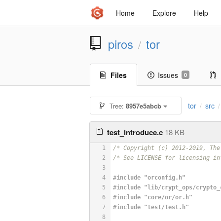
Home
Explore
Help
piros
tor
/
Files
Issues
0
tor
src
Tree:
8957e5abcb
/
/
test_introduce.c
18 KB
1
/* Copyright (c) 2012-2019, The
2
/* See LICENSE for licensing in
3
4
#
include
"orconfig.h"
5
#
include
"lib/crypt_ops/crypto_
6
#
include
"core/or/or.h"
7
#
include
"test/test.h"
8