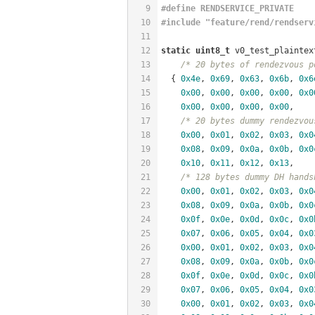
9
#
define
 RENDSERVICE_PRIVATE
10
#
include
"feature/rend/rendserv
11
12
static
uint8_t
 v0_test_plaintex
13
/* 20 bytes of rendezvous p
14
  { 
0x4e
, 
0x69
, 
0x63
, 
0x6b
, 
0x6
15
0x00
, 
0x00
, 
0x00
, 
0x00
, 
0x0
16
0x00
, 
0x00
, 
0x00
, 
0x00
,
17
/* 20 bytes dummy rendezvou
18
0x00
, 
0x01
, 
0x02
, 
0x03
, 
0x0
19
0x08
, 
0x09
, 
0x0a
, 
0x0b
, 
0x0
20
0x10
, 
0x11
, 
0x12
, 
0x13
,
21
/* 128 bytes dummy DH hands
22
0x00
, 
0x01
, 
0x02
, 
0x03
, 
0x0
23
0x08
, 
0x09
, 
0x0a
, 
0x0b
, 
0x0
24
0x0f
, 
0x0e
, 
0x0d
, 
0x0c
, 
0x0
25
0x07
, 
0x06
, 
0x05
, 
0x04
, 
0x0
26
0x00
, 
0x01
, 
0x02
, 
0x03
, 
0x0
27
0x08
, 
0x09
, 
0x0a
, 
0x0b
, 
0x0
28
0x0f
, 
0x0e
, 
0x0d
, 
0x0c
, 
0x0
29
0x07
, 
0x06
, 
0x05
, 
0x04
, 
0x0
30
0x00
, 
0x01
, 
0x02
, 
0x03
, 
0x0