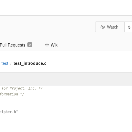
Watch
3
Pull Requests
Wiki
0
test
test_introduce.c
/
 Tor Project, Inc. */
formation */
cipher.h"