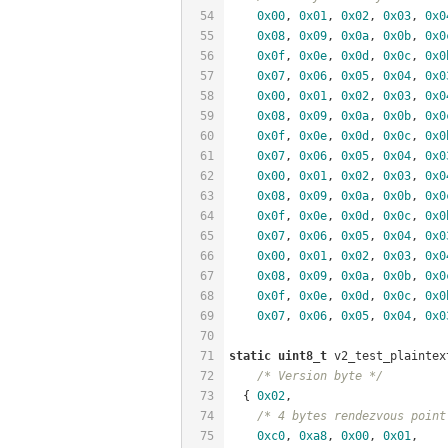
54
0x00
, 
0x01
, 
0x02
, 
0x03
, 
0x0
55
0x08
, 
0x09
, 
0x0a
, 
0x0b
, 
0x0
56
0x0f
, 
0x0e
, 
0x0d
, 
0x0c
, 
0x0
57
0x07
, 
0x06
, 
0x05
, 
0x04
, 
0x0
58
0x00
, 
0x01
, 
0x02
, 
0x03
, 
0x0
59
0x08
, 
0x09
, 
0x0a
, 
0x0b
, 
0x0
60
0x0f
, 
0x0e
, 
0x0d
, 
0x0c
, 
0x0
61
0x07
, 
0x06
, 
0x05
, 
0x04
, 
0x0
62
0x00
, 
0x01
, 
0x02
, 
0x03
, 
0x0
63
0x08
, 
0x09
, 
0x0a
, 
0x0b
, 
0x0
64
0x0f
, 
0x0e
, 
0x0d
, 
0x0c
, 
0x0
65
0x07
, 
0x06
, 
0x05
, 
0x04
, 
0x0
66
0x00
, 
0x01
, 
0x02
, 
0x03
, 
0x0
67
0x08
, 
0x09
, 
0x0a
, 
0x0b
, 
0x0
68
0x0f
, 
0x0e
, 
0x0d
, 
0x0c
, 
0x0
69
0x07
, 
0x06
, 
0x05
, 
0x04
, 
0x0
70
71
static
uint8_t
 v2_test_plaintex
72
/* Version byte */
73
  { 
0x02
,
74
/* 4 bytes rendezvous point
75
0xc0
, 
0xa8
, 
0x00
, 
0x01
,