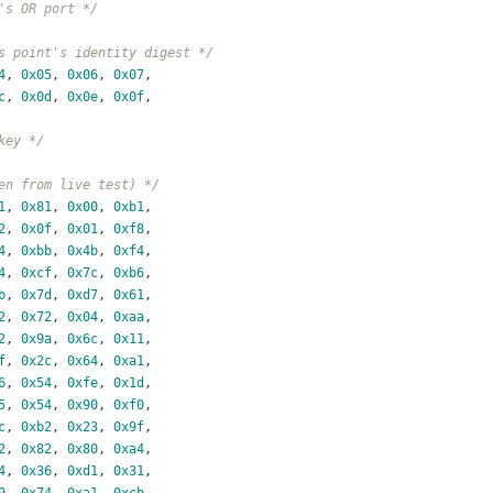
's OR port */
s point's identity digest */
4
, 
0x05
, 
0x06
, 
0x07
,
c
, 
0x0d
, 
0x0e
, 
0x0f
,
key */
en from live test) */
1
, 
0x81
, 
0x00
, 
0xb1
,
2
, 
0x0f
, 
0x01
, 
0xf8
,
4
, 
0xbb
, 
0x4b
, 
0xf4
,
4
, 
0xcf
, 
0x7c
, 
0xb6
,
b
, 
0x7d
, 
0xd7
, 
0x61
,
2
, 
0x72
, 
0x04
, 
0xaa
,
2
, 
0x9a
, 
0x6c
, 
0x11
,
f
, 
0x2c
, 
0x64
, 
0xa1
,
6
, 
0x54
, 
0xfe
, 
0x1d
,
5
, 
0x54
, 
0x90
, 
0xf0
,
c
, 
0xb2
, 
0x23
, 
0x9f
,
2
, 
0x82
, 
0x80
, 
0xa4
,
4
, 
0x36
, 
0xd1
, 
0x31
,
9
, 
0x74
, 
0xa1
, 
0xcb
,