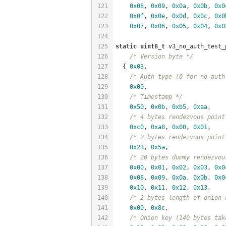
121
0x08
, 
0x09
, 
0x0a
, 
0x0b
, 
0x0
122
0x0f
, 
0x0e
, 
0x0d
, 
0x0c
, 
0x0
123
0x07
, 
0x06
, 
0x05
, 
0x04
, 
0x0
124
125
static
uint8_t
 v3_no_auth_test_
126
/* Version byte */
127
  { 
0x03
,
128
/* Auth type (0 for no auth
129
0x00
,
130
/* Timestamp */
131
0x50
, 
0x0b
, 
0xb5
, 
0xaa
,
132
/* 4 bytes rendezvous point
133
0xc0
, 
0xa8
, 
0x00
, 
0x01
,
134
/* 2 bytes rendezvous point
135
0x23
, 
0x5a
,
136
/* 20 bytes dummy rendezvou
137
0x00
, 
0x01
, 
0x02
, 
0x03
, 
0x0
138
0x08
, 
0x09
, 
0x0a
, 
0x0b
, 
0x0
139
0x10
, 
0x11
, 
0x12
, 
0x13
,
140
/* 2 bytes length of onion 
141
0x00
, 
0x8c
,
142
/* Onion key (140 bytes tak