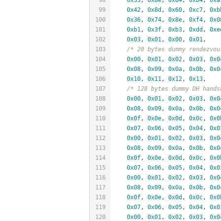
99
0x42
, 
0x8d
, 
0x60
, 
0xc7
, 
0xb
100
0x36
, 
0x74
, 
0x8e
, 
0xf4
, 
0x0
101
0xb1
, 
0x3f
, 
0xb3
, 
0xdd
, 
0xe
102
0x03
, 
0x01
, 
0x00
, 
0x01
,
103
/* 20 bytes dummy rendezvou
104
0x00
, 
0x01
, 
0x02
, 
0x03
, 
0x0
105
0x08
, 
0x09
, 
0x0a
, 
0x0b
, 
0x0
106
0x10
, 
0x11
, 
0x12
, 
0x13
,
107
/* 128 bytes dummy DH hands
108
0x00
, 
0x01
, 
0x02
, 
0x03
, 
0x0
109
0x08
, 
0x09
, 
0x0a
, 
0x0b
, 
0x0
110
0x0f
, 
0x0e
, 
0x0d
, 
0x0c
, 
0x0
111
0x07
, 
0x06
, 
0x05
, 
0x04
, 
0x0
112
0x00
, 
0x01
, 
0x02
, 
0x03
, 
0x0
113
0x08
, 
0x09
, 
0x0a
, 
0x0b
, 
0x0
114
0x0f
, 
0x0e
, 
0x0d
, 
0x0c
, 
0x0
115
0x07
, 
0x06
, 
0x05
, 
0x04
, 
0x0
116
0x00
, 
0x01
, 
0x02
, 
0x03
, 
0x0
117
0x08
, 
0x09
, 
0x0a
, 
0x0b
, 
0x0
118
0x0f
, 
0x0e
, 
0x0d
, 
0x0c
, 
0x0
119
0x07
, 
0x06
, 
0x05
, 
0x04
, 
0x0
120
0x00
, 
0x01
, 
0x02
, 
0x03
, 
0x0