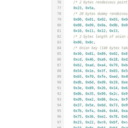
76
/* 2 bytes rendezvous point
77
0x23
, 
0x5a
,
78
/* 20 bytes dummy rendezvou
79
0x00
, 
0x01
, 
0x02
, 
0x03
, 
0x0
80
0x08
, 
0x09
, 
0x0a
, 
0x0b
, 
0x0
81
0x10
, 
0x11
, 
0x12
, 
0x13
,
82
/* 2 bytes length of onion 
83
0x00
, 
0x8c
,
84
/* Onion key (140 bytes tak
85
0x30
, 
0x81
, 
0x89
, 
0x02
, 
0x8
86
0xcd
, 
0x46
, 
0xa9
, 
0x18
, 
0xd
87
0xb2
, 
0xad
, 
0xa4
, 
0x79
, 
0xb
88
0x54
, 
0x1e
, 
0x3f
, 
0x03
, 
0x5
89
0xb5
, 
0xf0
, 
0xfe
, 
0xed
, 
0x4
90
0xdb
, 
0x6d
, 
0xd9
, 
0x19
, 
0xe
91
0x3e
, 
0x89
, 
0x26
, 
0x14
, 
0x6
92
0x0b
, 
0x35
, 
0x99
, 
0x2c
, 
0x9
93
0xd9
, 
0xe2
, 
0x88
, 
0xce
, 
0xf
94
0x37
, 
0x5e
, 
0x6d
, 
0x73
, 
0x9
95
0x7b
, 
0xfa
, 
0xd4
, 
0x44
, 
0xa
96
0x75
, 
0x36
, 
0xe2
, 
0x78
, 
0x6
97
0x23
, 
0x22
, 
0xc9
, 
0xbf
, 
0xc
98
0x33
, 
0x8e
, 
0x64
, 
0xb4
, 
0xa