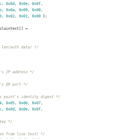
c
, 
0x0d
, 
0x0e
, 
0x0f
,
b
, 
0x0a
, 
0x09
, 
0x08
,
3
, 
0x02
, 
0x01
, 
0x00
 };
plaintext[] =
 len/auth data) */
's IP address */
's OR port */
s point's identity digest */
4
, 
0x05
, 
0x06
, 
0x07
,
c
, 
0x0d
, 
0x0e
, 
0x0f
,
key */
en from live test) */