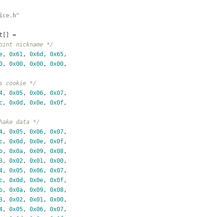
ice.h"
t[] =
oint nickname */
e
, 
0x61
, 
0x6d
, 
0x65
,
0
, 
0x00
, 
0x00
, 
0x00
,
s cookie */
4
, 
0x05
, 
0x06
, 
0x07
,
c
, 
0x0d
, 
0x0e
, 
0x0f
,
hake data */
4
, 
0x05
, 
0x06
, 
0x07
,
c
, 
0x0d
, 
0x0e
, 
0x0f
,
b
, 
0x0a
, 
0x09
, 
0x08
,
3
, 
0x02
, 
0x01
, 
0x00
,
4
, 
0x05
, 
0x06
, 
0x07
,
c
, 
0x0d
, 
0x0e
, 
0x0f
,
b
, 
0x0a
, 
0x09
, 
0x08
,
3
, 
0x02
, 
0x01
, 
0x00
,
4
, 
0x05
, 
0x06
, 
0x07
,